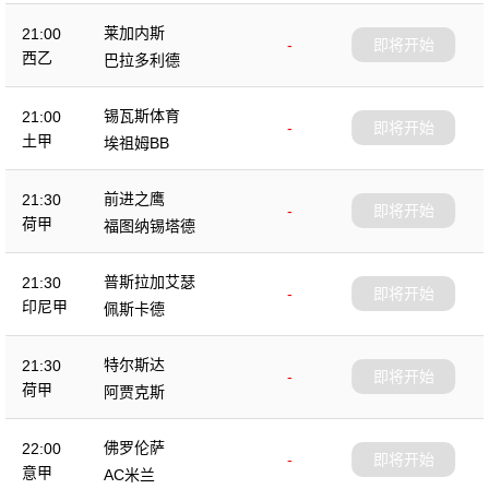
莱加内斯
21:00
-
即将开始
西乙
巴拉多利德
锡瓦斯体育
21:00
-
即将开始
土甲
埃祖姆BB
前进之鹰
21:30
-
即将开始
荷甲
福图纳锡塔德
普斯拉加艾瑟
21:30
-
即将开始
印尼甲
佩斯卡德
特尔斯达
21:30
-
即将开始
荷甲
阿贾克斯
佛罗伦萨
22:00
-
即将开始
意甲
AC米兰