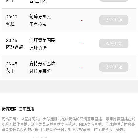
西甲
西班牙人
葡萄牙国民
23:30
-
即将开始
葡超
圣克拉拉
迪拜青年国民
23:45
-
即将开始
阿联酋超
迪拜祈祷
鹿特丹斯巴达
23:45
-
即将开始
荷甲
赫拉克莱斯
友情链接:
意甲直播
网站声明：24直播网为广大球迷朋友在线提供的高清意甲直播、意甲比赛直播在线
观看无插件直播、还有免费足球直播高清视频、NBA高清直播、篮球直播等体育赛
事直播信息及视频均来自互联网各平台，如有侵权请第一时间联系我们处理。