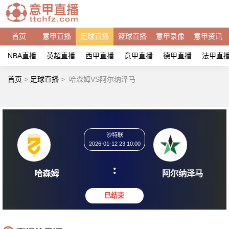
首页
意甲直播
足球直播
篮球直播
意甲录像
意甲资讯
NBA直播
英超直播
西甲直播
意甲直播
德甲直播
法甲直
首页
>
足球直播
>
哈森姆VS阿尔纳泽马
沙特联
2026-01-12 23:10:00
:
哈森姆
阿尔纳