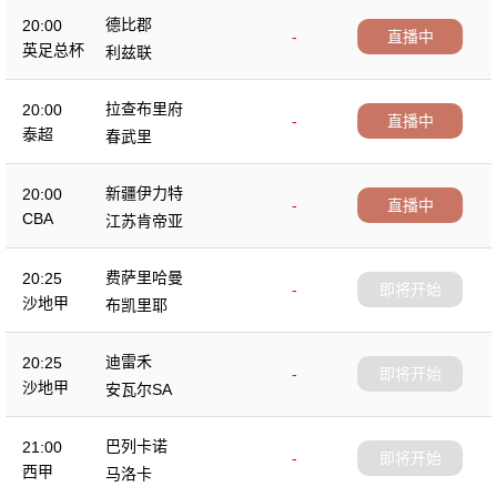
德比郡
20:00
-
直播中
英足总杯
利兹联
拉查布里府
20:00
-
直播中
泰超
春武里
新疆伊力特
20:00
-
直播中
CBA
江苏肯帝亚
费萨里哈曼
20:25
-
即将开始
沙地甲
布凯里耶
迪雷禾
20:25
-
即将开始
沙地甲
安瓦尔SA
巴列卡诺
21:00
-
即将开始
西甲
马洛卡