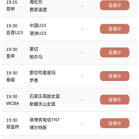
海伦芬
19:15
-
直播中
荷甲
费耶诺德
中国U23
19:30
-
直播中
亚青U23
澳洲U23
莱切
19:30
-
直播中
意甲
帕尔马
那空叻差是玛
19:30
-
直播中
泰超
罗勇
石家庄英励女篮
19:30
-
直播中
WCBA
新疆天山女篮
菲律宾电信TNT
19:30
-
直播中
菲篮杯
博尔特斯