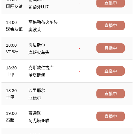
-
直播中
国际友谊
葡萄牙U17
萨格勒布火车头
18:00
-
直播中
球会友谊
奥波莱
恩尼斯尔
18:00
-
直播中
VTB杯
库班火车头
克斯欧仁古库
18:30
-
直播中
土甲
哈塔斯堡
沙里耶尔
18:30
-
直播中
土甲
厄德尔
蒙通联
19:00
-
直播中
泰超
阿尤塔亚联