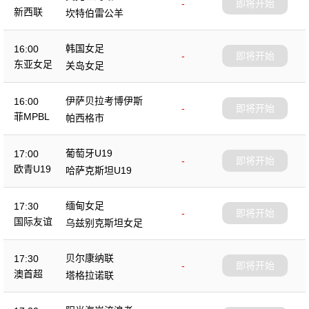
-
即将开始
新西联
坎特伯雷公羊
韩国女足
16:00
-
即将开始
东亚女足
关岛女足
伊萨贝拉考博伊斯
16:00
-
即将开始
菲MPBL
帕西格市
葡萄牙U19
17:00
-
即将开始
欧青U19
哈萨克斯坦U19
缅甸女足
17:30
-
即将开始
国际友谊
乌兹别克斯坦女足
贝尔康纳联
17:30
-
即将开始
澳首超
塔格拉诺联