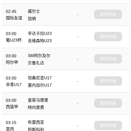
威尔士
02:45
-
即将开始
国际友谊
加纳
辛达卡拉U23
03:00
-
即将开始
葡U23杯
吉维森特U23
SM阿尔及尔
03:00
-
即将开始
阿尔甲
贝鲁扎达
坦桑尼亚U17
03:00
-
即将开始
非青U17
塞内加尔U17
皇家马德里
03:00
-
即将开始
西篮甲
特内里费
布雷西亚
03:15
-
即将开始
意丙
阿斯科利