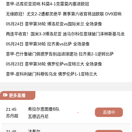
胜
意甲-达库尼亚双响 科莫4-1克雷莫内塞进欧冠
无缘欧冠！尤文2-2遭都灵绝平 赛季第六收官将战欧联 DV9双响
05月24日 意甲第38轮 博洛尼亚vs国际米兰 全场录像
两连平收官！国米3-3博洛尼亚 迪马尔科任意球破门泽林斯基乌龙
05月24日 意甲第38轮 拉齐奥vs比萨 全场录像
意甲-巴什鲁破门佩德罗告别战进球建功 拉齐奥2-1逆转比萨
05月23日 意甲第38轮 佛罗伦萨vs亚特兰大 全场录像
意甲-皮科利破门科穆佐乌龙 佛罗伦萨1-1亚特兰大
更多直播
希拉尔恩图曼B队
21:45
-
直播中
苏丹超
瓦德迈丹尼
法希尔
21:45