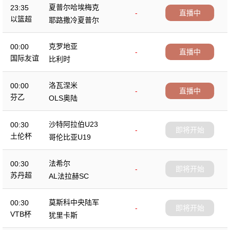
夏普尔哈埃梅克
23:35
-
直播中
以篮超
耶路撒冷夏普尔
克罗地亚
00:00
-
直播中
国际友谊
比利时
洛瓦涅米
00:00
-
直播中
芬乙
OLS奥陆
沙特阿拉伯U23
00:30
-
即将开始
土伦杯
哥伦比亚U19
法希尔
00:30
-
即将开始
苏丹超
AL法拉赫SC
莫斯科中央陆军
00:30
-
即将开始
VTB杯
犹里卡斯