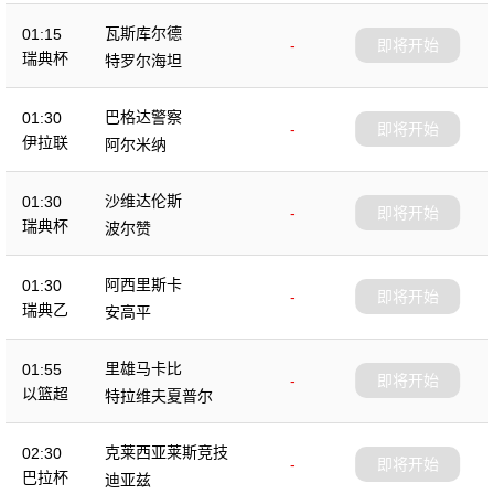
瓦斯库尔德
01:15
-
即将开始
瑞典杯
特罗尔海坦
巴格达警察
01:30
-
即将开始
伊拉联
阿尔米纳
沙维达伦斯
01:30
-
即将开始
瑞典杯
波尔赞
阿西里斯卡
01:30
-
即将开始
瑞典乙
安高平
里雄马卡比
01:55
-
即将开始
以篮超
特拉维夫夏普尔
克莱西亚莱斯竞技
02:30
-
即将开始
巴拉杯
迪亚兹