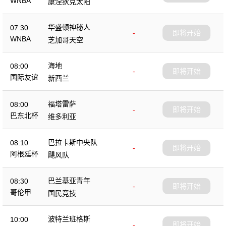
WNBA
康涅狄克太阳
华盛顿神秘人
07:30
-
即将开始
WNBA
芝加哥天空
海地
08:00
-
即将开始
国际友谊
新西兰
福塔雷萨
08:00
-
即将开始
巴东北杯
维多利亚
巴拉卡斯中央队
08:10
-
即将开始
阿根廷杯
飓风队
巴兰基亚青年
08:30
-
即将开始
哥伦甲
国民竞技
波特兰班格斯
10:00
-
即将开始