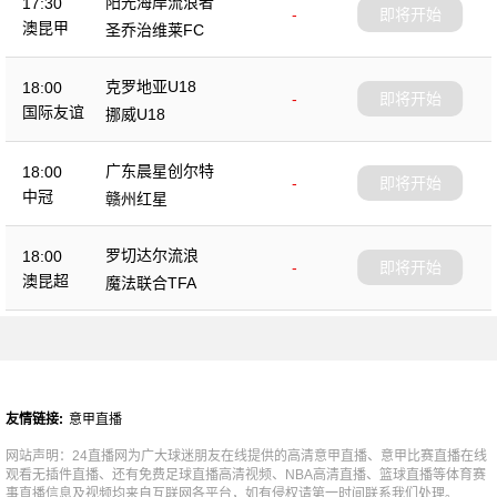
阳光海岸流浪者
17:30
-
即将开始
澳昆甲
圣乔治维莱FC
克罗地亚U18
18:00
-
即将开始
国际友谊
挪威U18
广东晨星创尔特
18:00
-
即将开始
中冠
赣州红星
罗切达尔流浪
18:00
-
即将开始
澳昆超
魔法联合TFA
友情链接:
意甲直播
网站声明：24直播网为广大球迷朋友在线提供的高清意甲直播、意甲比赛直播在线
观看无插件直播、还有免费足球直播高清视频、NBA高清直播、篮球直播等体育赛
事直播信息及视频均来自互联网各平台，如有侵权请第一时间联系我们处理。