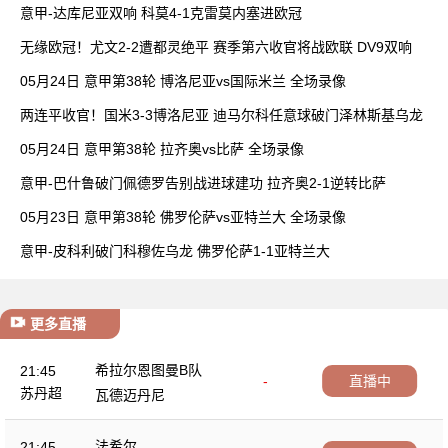
胜
意甲-达库尼亚双响 科莫4-1克雷莫内塞进欧冠
无缘欧冠！尤文2-2遭都灵绝平 赛季第六收官将战欧联 DV9双响
05月24日 意甲第38轮 博洛尼亚vs国际米兰 全场录像
两连平收官！国米3-3博洛尼亚 迪马尔科任意球破门泽林斯基乌龙
05月24日 意甲第38轮 拉齐奥vs比萨 全场录像
意甲-巴什鲁破门佩德罗告别战进球建功 拉齐奥2-1逆转比萨
05月23日 意甲第38轮 佛罗伦萨vs亚特兰大 全场录像
意甲-皮科利破门科穆佐乌龙 佛罗伦萨1-1亚特兰大
更多直播
希拉尔恩图曼B队
21:45
-
直播中
苏丹超
瓦德迈丹尼
法希尔
21:45