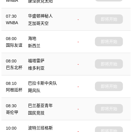
WNBA
康涅狄克太阳
华盛顿神秘人
07:30
-
即将开始
WNBA
芝加哥天空
海地
08:00
-
即将开始
国际友谊
新西兰
福塔雷萨
08:00
-
即将开始
巴东北杯
维多利亚
巴拉卡斯中央队
08:10
-
即将开始
阿根廷杯
飓风队
巴兰基亚青年
08:30
-
即将开始
哥伦甲
国民竞技
波特兰班格斯
10:00
-
即将开始