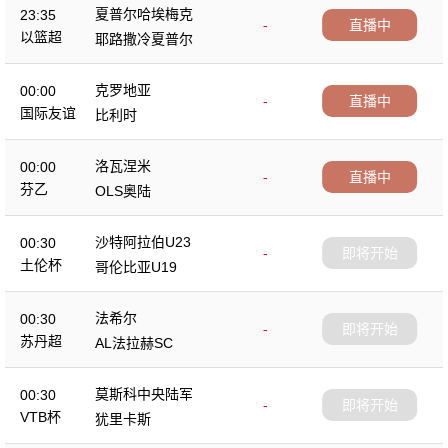
夏普尔哈埃梅克
23:35
-
直播中
以篮超
耶路撒冷夏普尔
克罗地亚
00:00
-
直播中
国际友谊
比利时
洛瓦涅米
00:00
-
直播中
芬乙
OLS奥陆
沙特阿拉伯U23
00:30
-
即将开始
土伦杯
哥伦比亚U19
法希尔
00:30
-
即将开始
苏丹超
AL法拉赫SC
莫斯科中央陆军
00:30
-
即将开始
VTB杯
犹里卡斯