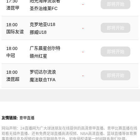
阳光海岸流浪者
17:30
-
即将开始
澳昆甲
圣乔治维莱FC
克罗地亚U18
18:00
-
即将开始
国际友谊
挪威U18
广东晨星创尔特
18:00
-
即将开始
中冠
赣州红星
罗切达尔流浪
18:00
-
即将开始
澳昆超
魔法联合TFA
友情链接:
意甲直播
网站声明：24直播网为广大球迷朋友在线提供的高清意甲直播、意甲比赛直播在线
观看无插件直播、还有免费足球直播高清视频、NBA高清直播、篮球直播等体育赛
事直播信息及视频均来自互联网各平台，如有侵权请第一时间联系我们处理。