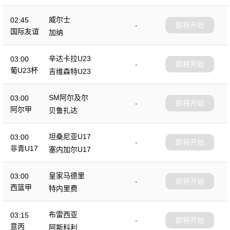
威尔士
02:45
-
即将开始
国际友谊
加纳
辛达卡拉U23
03:00
-
即将开始
葡U23杯
吉维森特U23
SM阿尔及尔
03:00
-
即将开始
阿尔甲
贝鲁扎达
坦桑尼亚U17
03:00
-
即将开始
非青U17
塞内加尔U17
皇家马德里
03:00
-
即将开始
西篮甲
特内里费
布雷西亚
03:15
-
即将开始
意丙
阿斯科利