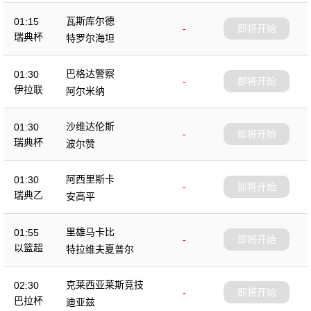
瓦斯库尔德
01:15
-
即将开始
瑞典杯
特罗尔海坦
巴格达警察
01:30
-
即将开始
伊拉联
阿尔米纳
沙维达伦斯
01:30
-
即将开始
瑞典杯
波尔赞
阿西里斯卡
01:30
-
即将开始
瑞典乙
安高平
里雄马卡比
01:55
-
即将开始
以篮超
特拉维夫夏普尔
克莱西亚莱斯竞技
02:30
-
即将开始
巴拉杯
迪亚兹