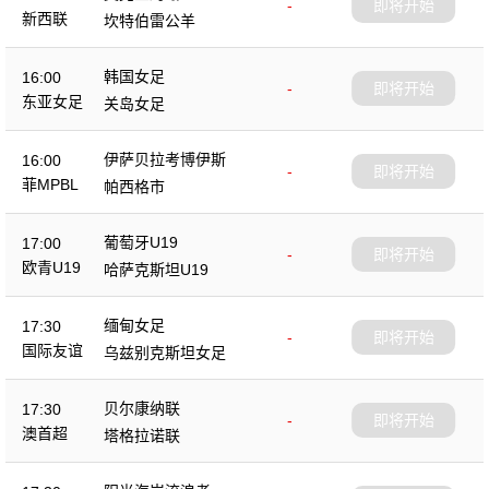
-
即将开始
新西联
坎特伯雷公羊
韩国女足
16:00
-
即将开始
东亚女足
关岛女足
伊萨贝拉考博伊斯
16:00
-
即将开始
菲MPBL
帕西格市
葡萄牙U19
17:00
-
即将开始
欧青U19
哈萨克斯坦U19
缅甸女足
17:30
-
即将开始
国际友谊
乌兹别克斯坦女足
贝尔康纳联
17:30
-
即将开始
澳首超
塔格拉诺联