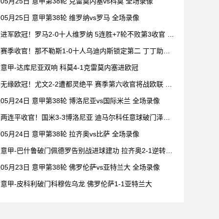
05月25日 意甲第38轮 克雷莫内塞vs科莫 全场录像
05月25日 意甲第38轮 维罗纳vs罗马 全场录像
进军欧冠！罗马2-0十人维罗纳 5连胜+7轮不败第3收官 迪
巴拉2助攻
赛季收官！那不勒斯1-0十人乌迪内斯锁定第二 丁丁助攻
霍伊伦制胜
意甲-达库尼亚双响 科莫4-1克雷莫内塞进欧冠
无缘欧冠！尤文2-2遭都灵绝平 赛季第六收官将战欧联 DV
9双响
05月24日 意甲第38轮 博洛尼亚vs国际米兰 全场录像
两连平收官！国米3-3博洛尼亚 迪马尔科任意球破门泽林
斯基乌龙
05月24日 意甲第38轮 拉齐奥vs比萨 全场录像
意甲-巴什鲁破门佩德罗告别战进球建功 拉齐奥2-1逆转比
萨
05月23日 意甲第38轮 佛罗伦萨vs亚特兰大 全场录像
意甲-皮科利破门科穆佐乌龙 佛罗伦萨1-1亚特兰大