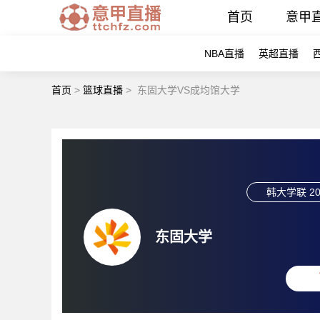
首页
意甲
NBA直播
英超直播
首页
>
篮球直播
>
东固大学VS成均馆大学
韩大学联
20
东固大学