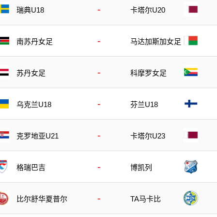
-
瑞典U18
卡塔尔U20
-
南苏丹女足
马达加斯加女足
-
科摩罗女足
苏丹女足
-
乌克兰U18
芬兰U18
-
克罗地亚U21
卡塔尔U23
-
格瑞巴吉
博凯列
-
比尔舒华夏普尔
TA马卡比