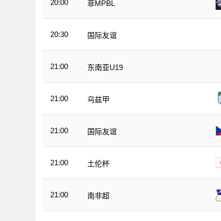
20:00
菲MPBL
20:30
国际友谊
21:00
东南亚U19
21:00
乌兹甲
21:00
国际友谊
21:00
土伦杯
21:00
南非超