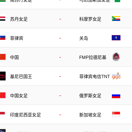
-
科摩罗女足
苏丹女足
-
菲律宾
关岛
-
中国
FMP拉德尼基
-
基尼巴国王
菲律宾电信TNT
-
中国女足
俄罗斯女足
-
印度尼西亚女足
新加坡女足