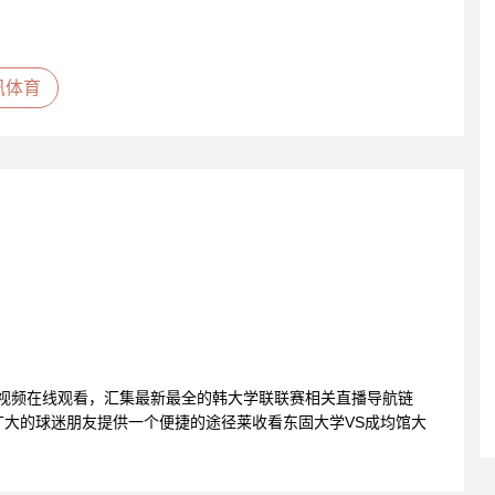
讯体育
播视频在线观看，汇集最新最全的韩大学联联赛相关直播导航链
大的球迷朋友提供一个便捷的途径莱收看东固大学VS成均馆大