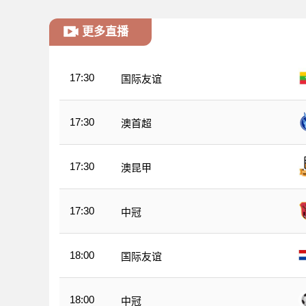
更多直播
17:30
国际友谊
17:30
澳首超
17:30
澳昆甲
17:30
中冠
18:00
国际友谊
18:00
中冠