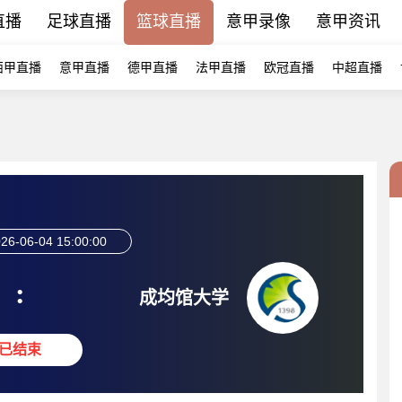
直播
足球直播
篮球直播
意甲录像
意甲资讯
西甲直播
意甲直播
德甲直播
法甲直播
欧冠直播
中超直播
26-06-04 15:00:00
:
成均馆大学
已结束