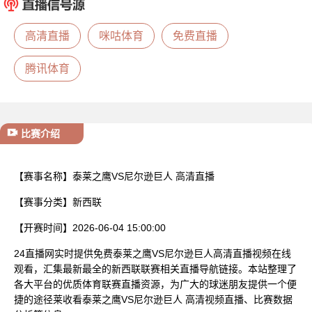
已结束
高清直播
咪咕体育
免费直播
腾讯体育
比赛介绍
【赛事名称】
泰莱之鹰VS尼尔逊巨人 高清直播
【赛事分类】
新西联
【开赛时间】
2026-06-04 15:00:00
24直播网实时提供免费泰莱之鹰VS尼尔逊巨人高清直播视频在线
观看，汇集最新最全的新西联联赛相关直播导航链接。本站整理了
各大平台的优质体育联赛直播资源，为广大的球迷朋友提供一个便
捷的途径莱收看泰莱之鹰VS尼尔逊巨人 高清视频直播、比赛数据