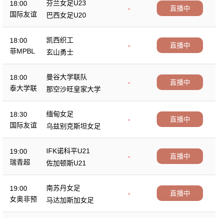
芬兰女足U23
18:00
-
直播中
国际友谊
巴西女足U20
凯西织工
18:00
-
直播中
菲MPBL
玄山勇士
曼谷大学联队
18:00
-
直播中
泰大学联
那空沙旺皇家大学
缅甸女足
18:30
-
直播中
国际友谊
乌兹别克斯坦女足
IFK诺科平U21
19:00
-
直播中
瑞青超
佐加顿斯U21
南苏丹女足
19:00
-
直播中
女奥非预
马达加斯加女足