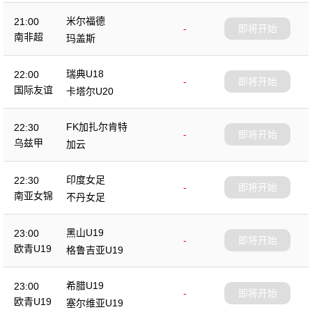
米尔福德
21:00
-
即将开始
南非超
玛盖斯
瑞典U18
22:00
-
即将开始
国际友谊
卡塔尔U20
FK加扎尔肯特
22:30
-
即将开始
乌兹甲
加云
印度女足
22:30
-
即将开始
南亚女锦
不丹女足
黑山U19
23:00
-
即将开始
欧青U19
格鲁吉亚U19
希腊U19
23:00
-
即将开始
欧青U19
塞尔维亚U19