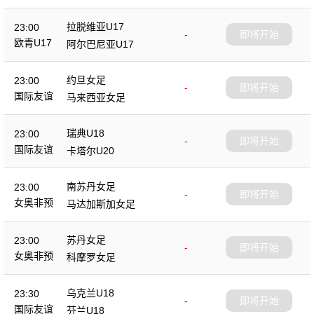
拉脱维亚U17
23:00
-
即将开始
欧青U17
阿尔巴尼亚U17
约旦女足
23:00
-
即将开始
国际友谊
马来西亚女足
瑞典U18
23:00
-
即将开始
国际友谊
卡塔尔U20
南苏丹女足
23:00
-
即将开始
女奥非预
马达加斯加女足
苏丹女足
23:00
-
即将开始
女奥非预
科摩罗女足
乌克兰U18
23:30
-
即将开始
国际友谊
芬兰U18