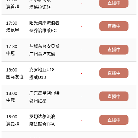
-
直播中
澳首超
塔格拉诺联
阳光海岸流浪者
17:30
-
直播中
澳昆甲
圣乔治维莱FC
盐城东台安贝斯
17:30
-
直播中
中冠
广州黄埔志诚
克罗地亚U18
18:00
-
直播中
国际友谊
挪威U18
广东晨星创尔特
18:00
-
直播中
中冠
赣州红星
罗切达尔流浪
18:00
-
直播中
澳昆超
魔法联合TFA