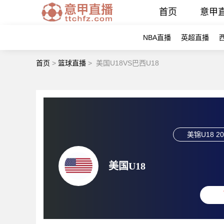
首页
意甲
NBA直播
英超直播
首页
>
篮球直播
>
美国U18VS巴西U18
美锦U18
20
美国U18