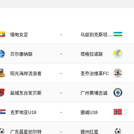
-
缅甸女足
乌兹别克斯坦女
足
-
贝尔康纳联
塔格拉诺联
-
阳光海岸流浪者
圣乔治维莱FC
-
盐城东台安贝斯
广州黄埔志诚
-
克罗地亚U18
挪威U18
-
广东晨星创尔特
赣州红星