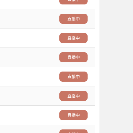
直播中
直播中
直播中
直播中
直播中
直播中