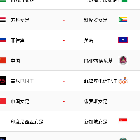
-
科摩罗女足
苏丹女足
-
菲律宾
关岛
-
中国
FMP拉德尼基
-
基尼巴国王
菲律宾电信TNT
-
中国女足
俄罗斯女足
-
印度尼西亚女足
新加坡女足