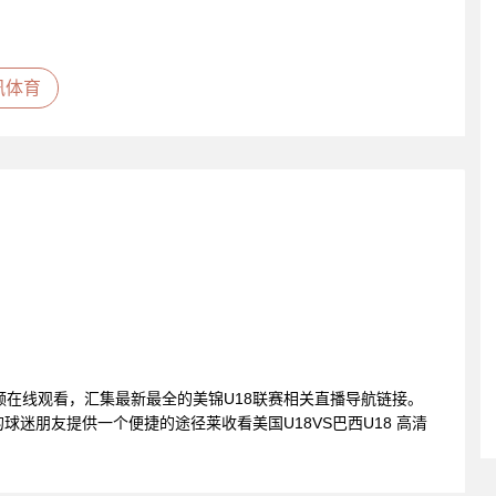
讯体育
视频在线观看，汇集最新最全的美锦U18联赛相关直播导航链接。
迷朋友提供一个便捷的途径莱收看美国U18VS巴西U18 高清