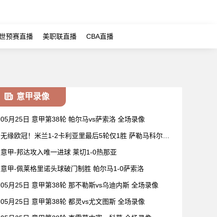
世预赛直播
美职联直播
CBA直播
意甲录像
05月25日 意甲第38轮 帕尔马vs萨索洛 全场录像
无缘欧冠！米兰1-2卡利亚里最后5轮仅1胜 萨勒马科尔斯
闪击难救主
意甲-邦达攻入唯一进球 莱切1-0热那亚
意甲-佩莱格里诺头球破门制胜 帕尔马1-0萨索洛
05月25日 意甲第38轮 那不勒斯vs乌迪内斯 全场录像
05月25日 意甲第38轮 都灵vs尤文图斯 全场录像