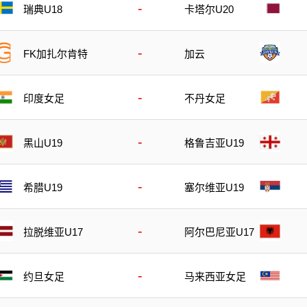
-
瑞典U18
卡塔尔U20
-
FK加扎尔肯特
加云
-
印度女足
不丹女足
-
黑山U19
格鲁吉亚U19
-
希腊U19
塞尔维亚U19
-
拉脱维亚U17
阿尔巴尼亚U17
-
约旦女足
马来西亚女足