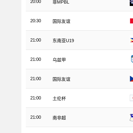
20:00
菲MPBL
20:30
国际友谊
21:00
东南亚U19
21:00
乌兹甲
21:00
国际友谊
21:00
土伦杯
21:00
南非超