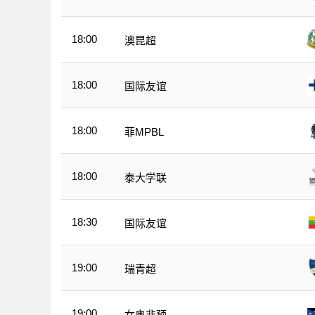
18:00
澳昆超
18:00
国际友谊
18:00
菲MPBL
18:00
泰大学联
18:30
国际友谊
19:00
瑞青超
19:00
女奥非预