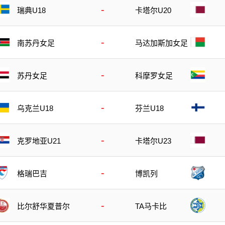
-
瑞典U18
卡塔尔U20
-
南苏丹女足
马达加斯加女足
-
科摩罗女足
苏丹女足
-
乌克兰U18
芬兰U18
-
克罗地亚U21
卡塔尔U23
-
格瑞巴吉
博凯列
-
比尔舒华夏普尔
TA马卡比