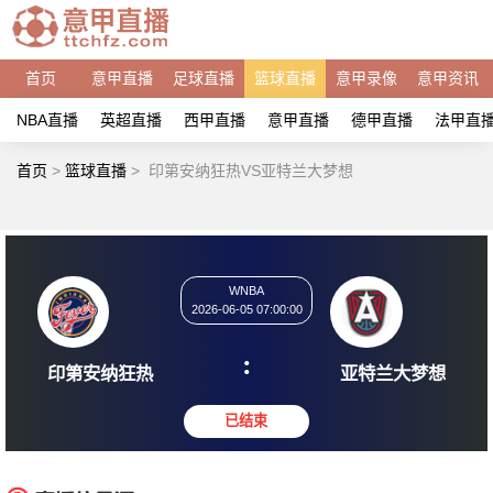
首页
意甲直播
足球直播
篮球直播
意甲录像
意甲资讯
NBA直播
英超直播
西甲直播
意甲直播
德甲直播
法甲直
首页
>
篮球直播
>
印第安纳狂热VS亚特兰大梦想
WNBA
2026-06-05 07:00:00
:
印第安纳狂热
亚特兰