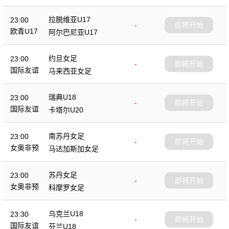
拉脱维亚U17
23:00
-
即将开始
欧青U17
阿尔巴尼亚U17
约旦女足
23:00
-
即将开始
国际友谊
马来西亚女足
瑞典U18
23:00
-
即将开始
国际友谊
卡塔尔U20
南苏丹女足
23:00
-
即将开始
女奥非预
马达加斯加女足
苏丹女足
23:00
-
即将开始
女奥非预
科摩罗女足
乌克兰U18
23:30
-
即将开始
国际友谊
芬兰U18