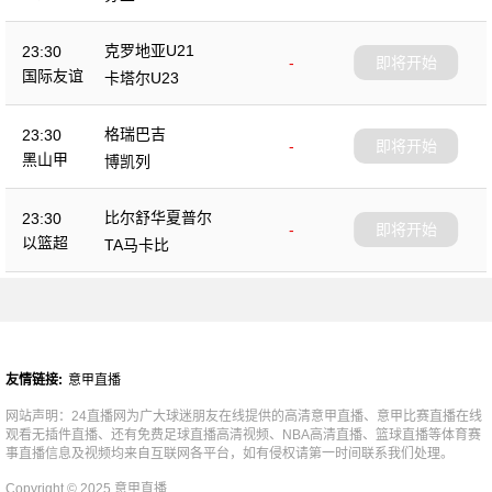
克罗地亚U21
23:30
-
即将开始
国际友谊
卡塔尔U23
格瑞巴吉
23:30
-
即将开始
黑山甲
博凯列
比尔舒华夏普尔
23:30
-
即将开始
以篮超
TA马卡比
友情链接:
意甲直播
网站声明：24直播网为广大球迷朋友在线提供的高清意甲直播、意甲比赛直播在线
观看无插件直播、还有免费足球直播高清视频、NBA高清直播、篮球直播等体育赛
事直播信息及视频均来自互联网各平台，如有侵权请第一时间联系我们处理。
Copyright © 2025 意甲直播