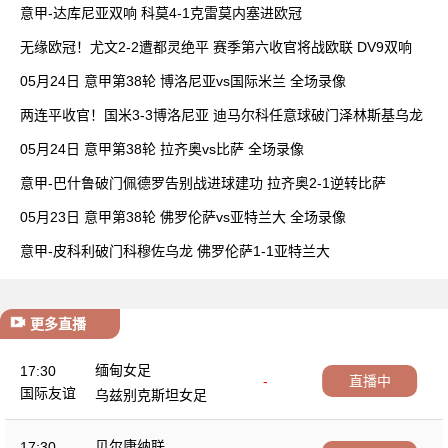
胜
意甲-达库尼亚双响 科莫4-1克雷莫内塞进欧冠
无缘欧冠！尤文2-2遭都灵绝平 赛季第六收官将战欧联 DV9双响
05月24日 意甲第38轮 博洛尼亚vs国际米兰 全场录像
两连平收官！国米3-3博洛尼亚 迪马尔科任意球破门泽林斯基乌龙
05月24日 意甲第38轮 拉齐奥vs比萨 全场录像
意甲-巴什鲁破门佩德罗告别战进球建功 拉齐奥2-1逆转比萨
05月23日 意甲第38轮 佛罗伦萨vs亚特兰大 全场录像
意甲-皮科利破门科穆佐乌龙 佛罗伦萨1-1亚特兰大
更多直播
缅甸女足
17:30
-
直播中
国际友谊
乌兹别克斯坦女足
贝尔康纳联
17:30