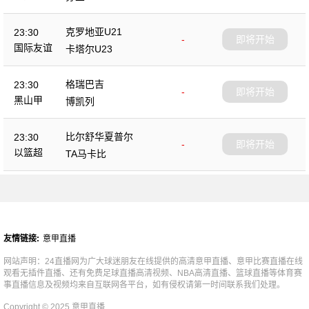
克罗地亚U21
23:30
-
即将开始
国际友谊
卡塔尔U23
格瑞巴吉
23:30
-
即将开始
黑山甲
博凯列
比尔舒华夏普尔
23:30
-
即将开始
以篮超
TA马卡比
友情链接:
意甲直播
网站声明：24直播网为广大球迷朋友在线提供的高清意甲直播、意甲比赛直播在线
观看无插件直播、还有免费足球直播高清视频、NBA高清直播、篮球直播等体育赛
事直播信息及视频均来自互联网各平台，如有侵权请第一时间联系我们处理。
Copyright © 2025 意甲直播