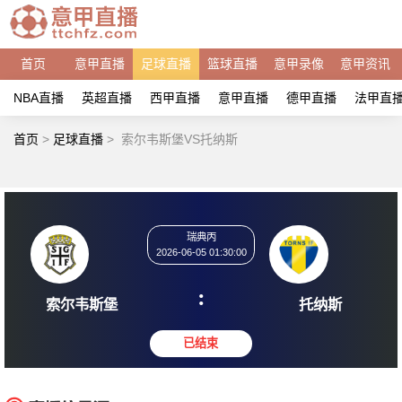
首页
意甲直播
足球直播
篮球直播
意甲录像
意甲资讯
NBA直播
英超直播
西甲直播
意甲直播
德甲直播
法甲直
首页
>
足球直播
>
索尔韦斯堡VS托纳斯
瑞典丙
2026-06-05 01:30:00
:
索尔韦斯堡
托纳