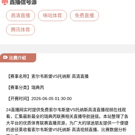
已结束
高清直播
咪咕体育
免费直播
腾讯体育
比赛介绍
【赛事名称】
索尔韦斯堡VS托纳斯 高清直播
【赛事分类】
瑞典丙
【开赛时间】
2026-06-05 01:30:00
24直播网实时提供免费索尔韦斯堡VS托纳斯高清直播视频在线观
看，汇集最新最全的瑞典丙联赛相关直播导航链接。本站整理了各
大平台的优质体育联赛直播资源，为广大的球迷朋友提供一个便捷
的途径莱收看索尔韦斯堡VS托纳斯 高清视频直播、比赛数据分析