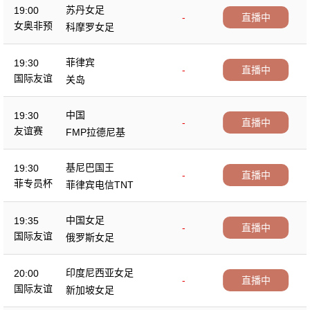
苏丹女足
19:00
-
直播中
女奥非预
科摩罗女足
菲律宾
19:30
-
直播中
国际友谊
关岛
中国
19:30
-
直播中
友谊赛
FMP拉德尼基
基尼巴国王
19:30
-
直播中
菲专员杯
菲律宾电信TNT
中国女足
19:35
-
直播中
国际友谊
俄罗斯女足
印度尼西亚女足
20:00
-
直播中
国际友谊
新加坡女足