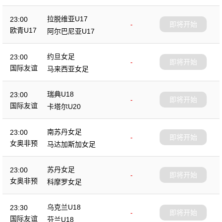
拉脱维亚U17
23:00
-
即将开始
欧青U17
阿尔巴尼亚U17
约旦女足
23:00
-
即将开始
国际友谊
马来西亚女足
瑞典U18
23:00
-
即将开始
国际友谊
卡塔尔U20
南苏丹女足
23:00
-
即将开始
女奥非预
马达加斯加女足
苏丹女足
23:00
-
即将开始
女奥非预
科摩罗女足
乌克兰U18
23:30
-
即将开始
国际友谊
芬兰U18