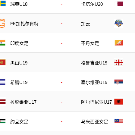
-
瑞典U18
卡塔尔U20
-
FK加扎尔肯特
加云
-
印度女足
不丹女足
-
黑山U19
格鲁吉亚U19
-
希腊U19
塞尔维亚U19
-
拉脱维亚U17
阿尔巴尼亚U17
-
约旦女足
马来西亚女足