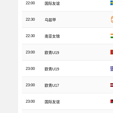
22:00
国际友谊
22:30
乌兹甲
22:30
南亚女锦
23:00
欧青U19
23:00
欧青U19
23:00
欧青U17
23:00
国际友谊