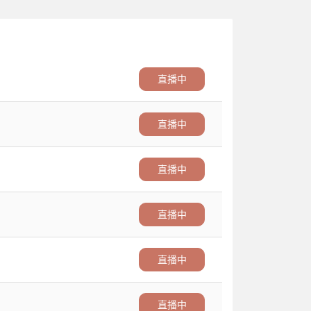
直播中
直播中
直播中
直播中
直播中
直播中