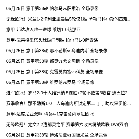
05月25日 意甲第38轮 帕尔马vs萨索洛 全场录像
无缘欧冠！米兰1-2卡利亚里最后5轮仅1胜 萨勒马科尔斯闪击难救
主
意甲-邦达攻入唯一进球 莱切1-0热那亚
意甲-佩莱格里诺头球破门制胜 帕尔马1-0萨索洛
05月25日 意甲第38轮 那不勒斯vs乌迪内斯 全场录像
05月25日 意甲第38轮 都灵vs尤文图斯 全场录像
05月25日 意甲第38轮 克雷莫内塞vs科莫 全场录像
05月25日 意甲第38轮 维罗纳vs罗马 全场录像
进军欧冠！罗马2-0十人维罗纳 5连胜+7轮不败第3收官 迪巴拉2助
攻
赛季收官！那不勒斯1-0十人乌迪内斯锁定第二 丁丁助攻霍伊伦制
胜
意甲-达库尼亚双响 科莫4-1克雷莫内塞进欧冠
无缘欧冠！尤文2-2遭都灵绝平 赛季第六收官将战欧联 DV9双响
05月24日 意甲第38轮 博洛尼亚vs国际米兰 全场录像