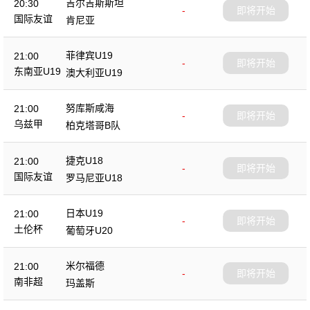
吉尔吉斯斯坦
20:30
-
即将开始
国际友谊
肯尼亚
菲律宾U19
21:00
-
即将开始
东南亚U19
澳大利亚U19
努库斯咸海
21:00
-
即将开始
乌兹甲
柏克塔哥B队
捷克U18
21:00
-
即将开始
国际友谊
罗马尼亚U18
日本U19
21:00
-
即将开始
土伦杯
葡萄牙U20
米尔福德
21:00
-
即将开始
南非超
玛盖斯