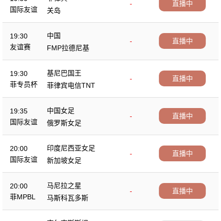
-
直播中
国际友谊
关岛
中国
19:30
-
直播中
友谊赛
FMP拉德尼基
基尼巴国王
19:30
-
直播中
菲专员杯
菲律宾电信TNT
中国女足
19:35
-
直播中
国际友谊
俄罗斯女足
印度尼西亚女足
20:00
-
直播中
国际友谊
新加坡女足
马尼拉之星
20:00
-
直播中
菲MPBL
马斯科瓦多斯