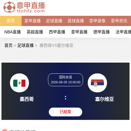
首页
意甲直播
足球直播
篮球直播
意甲录像
意甲资讯
NBA直播
英超直播
西甲直播
意甲直播
德甲直播
法甲直
首页
>
足球直播
>
墨西哥VS塞尔维亚
国际友谊
2026-06-05 10:00:00
:
墨西哥
塞尔