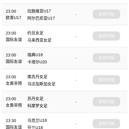
拉脱维亚U17
23:00
-
即将开始
欧青U17
阿尔巴尼亚U17
约旦女足
23:00
-
即将开始
国际友谊
马来西亚女足
瑞典U18
23:00
-
即将开始
国际友谊
卡塔尔U20
南苏丹女足
23:00
-
即将开始
女奥非预
马达加斯加女足
苏丹女足
23:00
-
即将开始
女奥非预
科摩罗女足
乌克兰U18
23:30
-
即将开始
国际友谊
芬兰U18