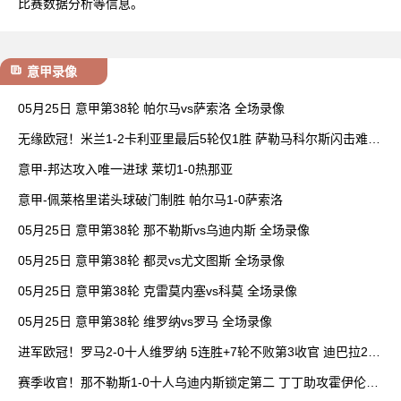
比赛数据分析等信息。
意甲录像
05月25日 意甲第38轮 帕尔马vs萨索洛 全场录像
无缘欧冠！米兰1-2卡利亚里最后5轮仅1胜 萨勒马科尔斯闪击难救
主
意甲-邦达攻入唯一进球 莱切1-0热那亚
意甲-佩莱格里诺头球破门制胜 帕尔马1-0萨索洛
05月25日 意甲第38轮 那不勒斯vs乌迪内斯 全场录像
05月25日 意甲第38轮 都灵vs尤文图斯 全场录像
05月25日 意甲第38轮 克雷莫内塞vs科莫 全场录像
05月25日 意甲第38轮 维罗纳vs罗马 全场录像
进军欧冠！罗马2-0十人维罗纳 5连胜+7轮不败第3收官 迪巴拉2助
攻
赛季收官！那不勒斯1-0十人乌迪内斯锁定第二 丁丁助攻霍伊伦制