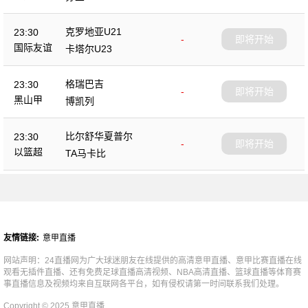
克罗地亚U21
23:30
-
即将开始
国际友谊
卡塔尔U23
格瑞巴吉
23:30
-
即将开始
黑山甲
博凯列
比尔舒华夏普尔
23:30
-
即将开始
以篮超
TA马卡比
友情链接:
意甲直播
网站声明：24直播网为广大球迷朋友在线提供的高清意甲直播、意甲比赛直播在线
观看无插件直播、还有免费足球直播高清视频、NBA高清直播、篮球直播等体育赛
事直播信息及视频均来自互联网各平台，如有侵权请第一时间联系我们处理。
Copyright © 2025 意甲直播