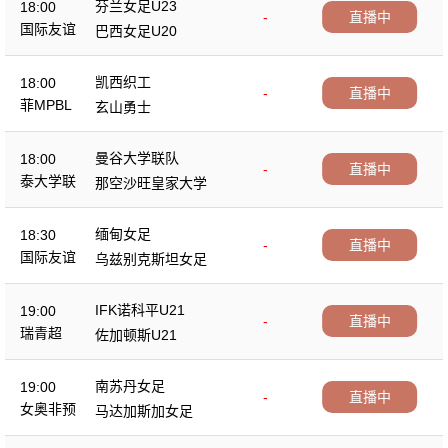
芬兰女足U23
18:00
-
直播中
国际友谊
巴西女足U20
凯西织工
18:00
-
直播中
菲MPBL
玄山勇士
曼谷大学联队
18:00
-
直播中
泰大学联
那空沙旺皇家大学
缅甸女足
18:30
-
直播中
国际友谊
乌兹别克斯坦女足
IFK诺科平U21
19:00
-
直播中
瑞青超
佐加顿斯U21
南苏丹女足
19:00
-
直播中
女奥非预
马达加斯加女足