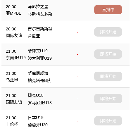
马尼拉之星
20:00
-
直播中
菲MPBL
马斯科瓦多斯
吉尔吉斯斯坦
20:30
-
即将开始
国际友谊
肯尼亚
菲律宾U19
21:00
-
即将开始
东南亚U19
澳大利亚U19
努库斯咸海
21:00
-
即将开始
乌兹甲
柏克塔哥B队
捷克U18
21:00
-
即将开始
国际友谊
罗马尼亚U18
日本U19
21:00
-
即将开始
土伦杯
葡萄牙U20