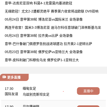
胜
意甲-达库尼亚双响 科莫4-1克雷莫内塞进欧冠
无缘欧冠！尤文2-2遭都灵绝平 赛季第六收官将战欧联 DV9双响
05月24日 意甲第38轮 博洛尼亚vs国际米兰 全场录像
两连平收官！国米3-3博洛尼亚 迪马尔科任意球破门泽林斯基乌龙
05月24日 意甲第38轮 拉齐奥vs比萨 全场录像
意甲-巴什鲁破门佩德罗告别战进球建功 拉齐奥2-1逆转比萨
05月23日 意甲第38轮 佛罗伦萨vs亚特兰大 全场录像
意甲-皮科利破门科穆佐乌龙 佛罗伦萨1-1亚特兰大
更多直播
缅甸女足
17:30
-
直播中
国际友谊
乌兹别克斯坦女足
贝尔康纳联
17:30